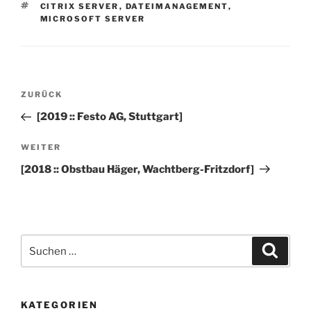
SCHLAGWÖRTER
CITRIX SERVER
,
DATEIMANAGEMENT
,
MICROSOFT SERVER
Beitragsnavigation
Vorheriger
ZURÜCK
Beitrag
[2019 :: Festo AG, Stuttgart]
Nächster
WEITER
Beitrag
[2018 :: Obstbau Häger, Wachtberg-Fritzdorf]
Suchen
Suche
nach:
KATEGORIEN