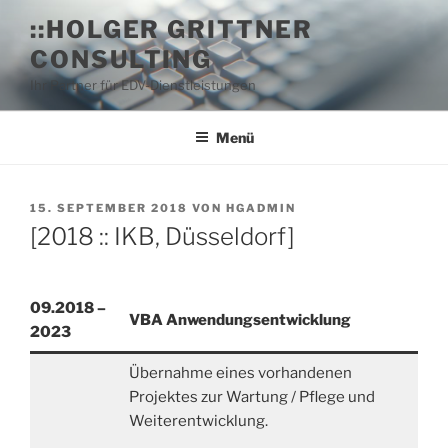
Zum
::HOLGER GRITTNER
Inhalt
CONSULTING
springen
Ihr Partner für EDV-Dienstleistungen
Menü
VERÖFFENTLICHT
15. SEPTEMBER 2018
VON
HGADMIN
AM
[2018 :: IKB, Düsseldorf]
09.2018 –
VBA Anwendungsentwicklung
2023
Übernahme eines vorhandenen
Projektes zur Wartung / Pflege und
Weiterentwicklung.