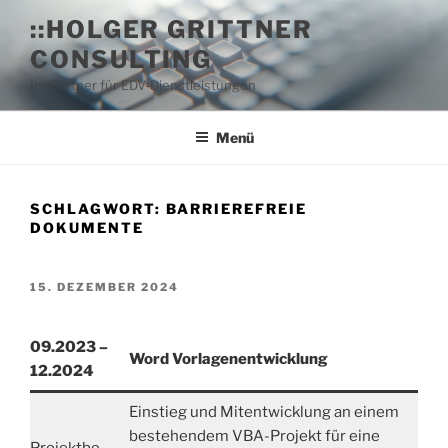
Zum
::HOLGER GRITTNER
Inhalt
CONSULTING
springen
Ihr Partner für EDV-Dienstleistungen
Menü
SCHLAGWORT:
BARRIEREFREIE
DOKUMENTE
VERÖFFENTLICHT
15. DEZEMBER 2024
AM
09.2023 –
Word Vorlagenentwicklung
12.2024
Einstieg und Mitentwicklung an einem
bestehendem VBA-Projekt für eine