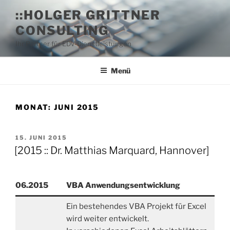
Zum
::HOLGER GRITTNER
Inhalt
CONSULTING
springen
Ihr Partner für EDV-Dienstleistungen
Menü
MONAT:
JUNI 2015
VERÖFFENTLICHT
15. JUNI 2015
AM
[2015 :: Dr. Matthias Marquard, Hannover]
06.2015
VBA Anwendungsentwicklung
Ein bestehendes VBA Projekt für Excel
wird weiter entwickelt.