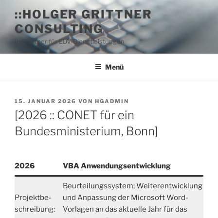
Zum
::HOLGER GRITTNER
Inhalt
CONSULTING
springen
Ihr Partner für EDV-Dienstleistungen
Menü
VERÖFFENTLICHT
15. JANUAR 2026
VON
HGADMIN
AM
[2026 :: CONET für ein
Bundesministerium, Bonn]
2026
VBA Anwendungsentwicklung
Beurteilungssystem; Weiterentwicklung
Projektbe-
und Anpassung der Microsoft Word-
schreibung:
Vorlagen an das aktuelle Jahr für das