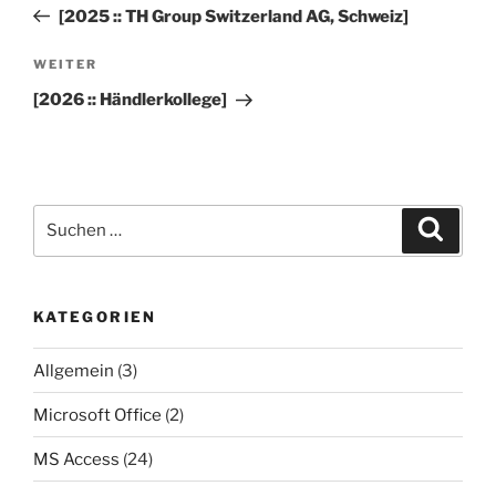
Beitrag
[2025 :: TH Group Switzerland AG, Schweiz]
Nächster
WEITER
Beitrag
[2026 :: Händlerkollege]
Suchen
Suche
nach:
KATEGORIEN
Allgemein
(3)
Microsoft Office
(2)
MS Access
(24)