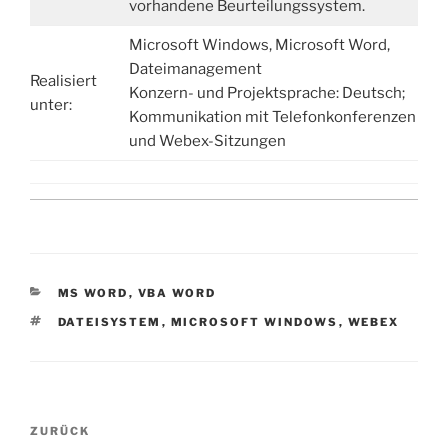
vorhandene Beurteilungssystem.
Microsoft Windows, Microsoft Word,
Dateimanagement
Realisiert
Konzern- und Projektsprache: Deutsch;
unter:
Kommunikation mit Telefonkonferenzen
und Webex-Sitzungen
KATEGORIEN
MS WORD
,
VBA WORD
SCHLAGWÖRTER
DATEISYSTEM
,
MICROSOFT WINDOWS
,
WEBEX
Beitragsnavigation
Vorheriger
ZURÜCK